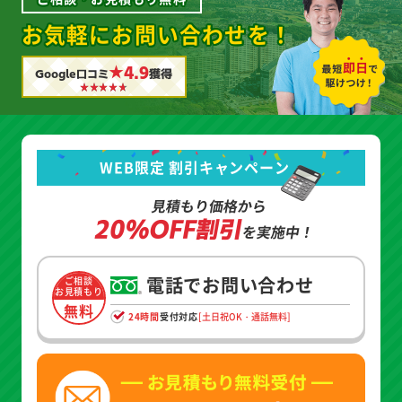
お気軽にお問い合わせを！
★4.9
Google口コミ
獲得
WEB限定 割引キャンペーン
見積もり価格から
20%OFF割引
を実施中！
電話でお問い合わせ
ご相談
お見積もり
無料
24時間
受付対応
[土日祝OK・通話無料]