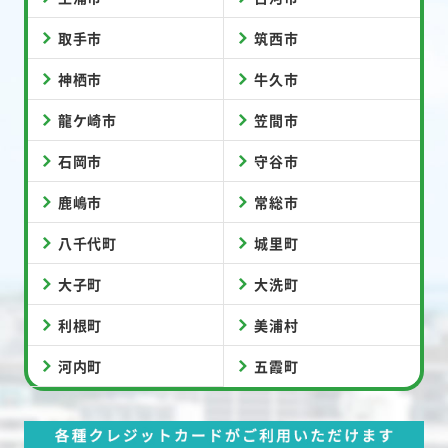
取手市
筑西市
神栖市
牛久市
龍ケ崎市
笠間市
石岡市
守谷市
鹿嶋市
常総市
八千代町
城里町
大子町
大洗町
利根町
美浦村
河内町
五霞町