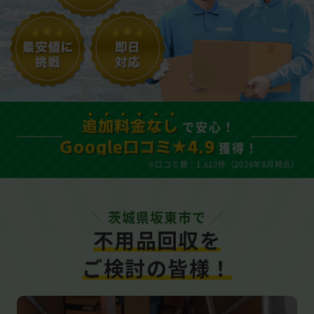
で安心！
追加料金なし
獲得！
Google口コミ★4.9
※口コミ数：1,610件（2026年8月時点）
茨城県坂東市で
不用品回収を
ご検討の皆様！