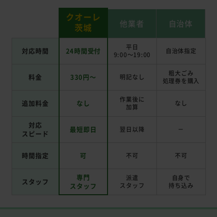
クオーレ
他業者
自治体
茨城
平日
対応時間
24時間受付
自治体指定
9:00～19:00
粗大ごみ
料金
330円～
明記なし
処理券を
購入
作業後に
追加料金
なし
なし
加算
対応
最短即日
翌日以降
－
スピード
時間指定
可
不可
不可
専門
派遣
自身で
スタッフ
スタッフ
スタッフ
持ち込み