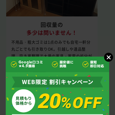
回収量の
多少は問いません！
不用品・粗大ゴミは1点のみでも自宅一軒分
丸ごとでも引き取りOK。引越しや遺品整
理、空き家整理で大量の家具・家電の処分が
必要なときもご依頼ください。
Google口コミ
最安値に
最短
★4.9獲得
挑戦
即日対応