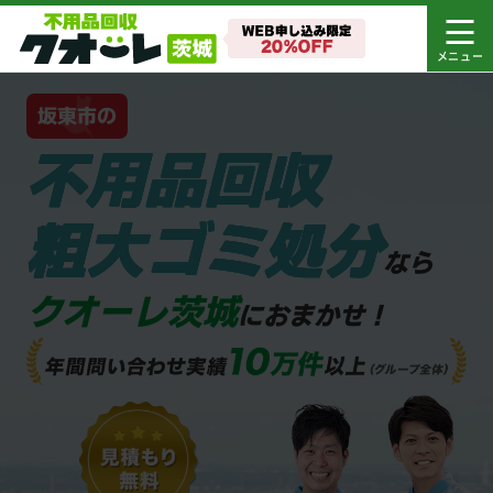
坂東市の
不用品回収
粗大ゴミ処分
なら
クオーレ茨城
におまかせ！