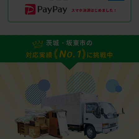
茨城・坂東市の
N
.1
O
対応実績
に挑戦中