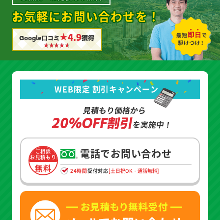
お気軽にお問い合わせを！
★4.9
Google口コミ
獲得
WEB限定 割引キャンペーン
見積もり価格から
20%OFF割引
を実施中！
電話でお問い合わせ
ご相談
お見積もり
無料
24時間
受付対応
[土日祝OK・通話無料]