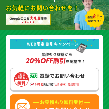
お気軽にお問い合わせを！
★4.9
Google口コミ
獲得
WEB限定 割引キャンペーン
見積もり価格から
20%OFF割引
を実施中！
電話でお問い合わせ
ご相談
お見積もり
無料
24時間
受付対応
[土日祝OK・通話無料]