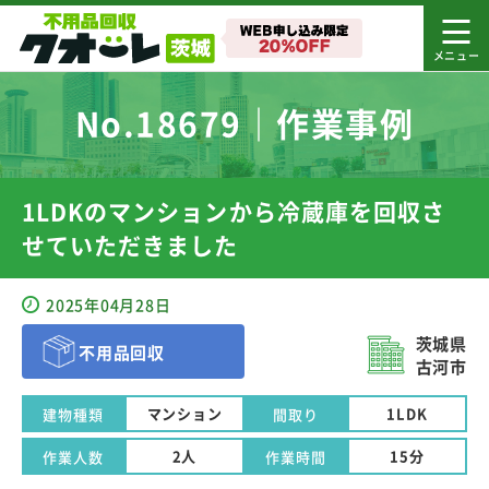
No.18679｜作業事例
1LDKのマンションから冷蔵庫を回収さ
せていただきました
2025年04月28日
茨城県
不用品回収
古河市
マンション
1LDK
建物種類
間取り
2人
15分
作業人数
作業時間