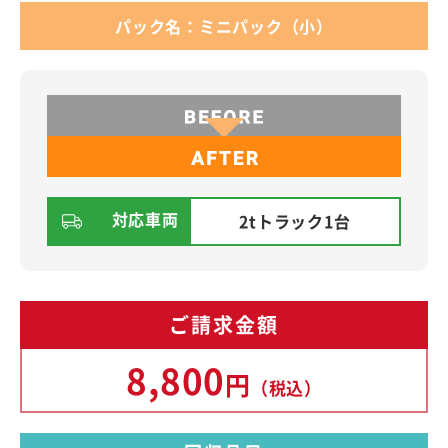
パック名：ミニパック（小）
対応車両
2tトラック1台
ご請求金額
8,800
円
（税込）