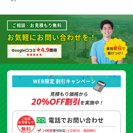
ご相談・お見積もり無料
お気軽にお問い合わせを！
★4.9
Google口コミ
獲得
WEB限定 割引キャンペーン
見積もり価格から
20%OFF割引
を実施中！
電話でお問い合わせ
ご相談
お見積もり
無料
24時間
受付対応
[土日祝OK・通話無料]