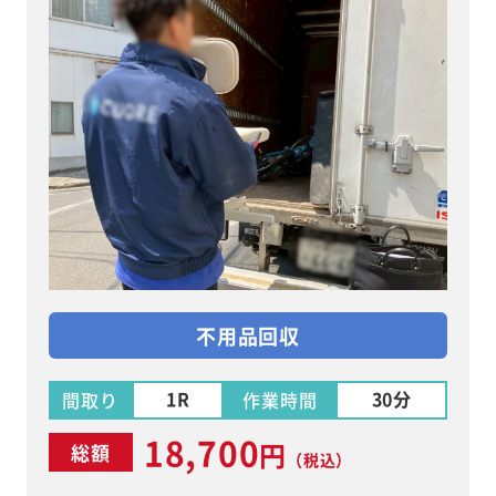
不用品回収
1R
30分
間取り
作業時間
18,700
円
総額
（税込）